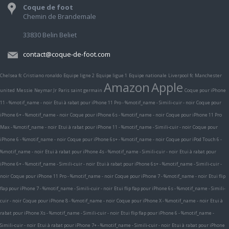
Coque de foot
Chemin de Brandemale
33830 Belin Beliet
contact@coque-de-foot.com
Chelsea fc
Cristiano ronaldo
Equipe ligne 2
Equipe ligue 1
Equipe nationale
Liverpool fc
Manchester
Amazon
Apple
united
Messie
Neymar Jr
Paris saint germain
Coque pour iPhone
11 - %motif_name - noir
Etui à rabat pour iPhone 11 Pro - %motif_name - Simili-cuir - noir
Coque pour
iPhone 6+ - %motif_name - noir
Coque pour iPhone 6s - %motif_name - noir
Coque pour iPhone 11 Pro
Max - %motif_name - noir
Etui à rabat pour iPhone 11 - %motif_name - Simili-cuir - noir
Coque pour
iPhone 6 - %motif_name - noir
Coque pour iPhone 6s+ - %motif_name - noir
Coque pour iPod Touch 6 -
%motif_name - noir
Etui à rabat pour iPhone 4s - %motif_name - Simili-cuir - noir
Etui à rabat pour
iPhone 6+ - %motif_name - Simili-cuir - noir
Etui à rabat pour iPhone 6s+ - %motif_name - Simili-cuir -
noir
Coque pour iPhone 11 Pro - %motif_name - noir
Coque pour iPhone 7 - %motif_name - noir
Etui flip
flap pour iPhone 7 - %motif_name - Simili-cuir - noir
Etui flip flap pour iPhone 6s - %motif_name - Simili-
cuir - noir
Coque pour iPhone 8 - %motif_name - noir
Coque pour iPhone X - %motif_name - noir
Etui à
rabat pour iPhone Xs - %motif_name - Simili-cuir - noir
Etui flip flap pour iPhone 6 - %motif_name -
Simili-cuir - noir
Etui à rabat pour iPhone 7+ - %motif_name - Simili-cuir - noir
Etui à rabat pour iPhone