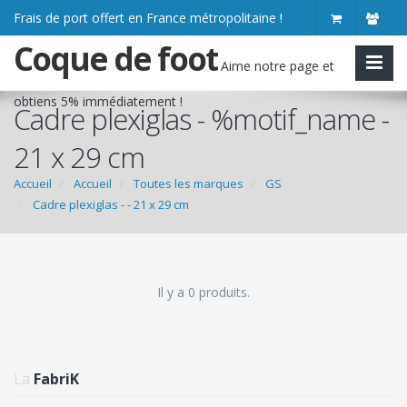
Frais de port offert en France métropolitaine !
Coque de foot
Aime notre page et
obtiens
5% immédiatement
!
Cadre plexiglas - %motif_name -
21 x 29 cm
Accueil
Accueil
Toutes les marques
GS
Cadre plexiglas - - 21 x 29 cm
Il y a 0 produits.
La
FabriK