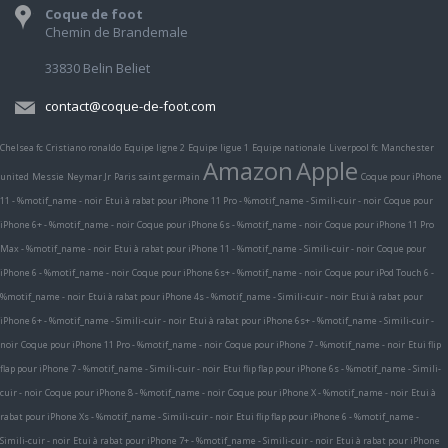
Coque de foot
Chemin de Brandemale
33830 Belin Beliet
contact@coque-de-foot.com
Chelsea fc
Cristiano ronaldo
Equipe ligne 2
Equipe ligue 1
Equipe nationale
Liverpool fc
Manchester
Amazon
Apple
united
Messie
Neymar Jr
Paris saint germain
Coque pour iPhone
11 - %motif_name - noir
Etui à rabat pour iPhone 11 Pro - %motif_name - Simili-cuir - noir
Coque pour
iPhone 6+ - %motif_name - noir
Coque pour iPhone 6s - %motif_name - noir
Coque pour iPhone 11 Pro
Max - %motif_name - noir
Etui à rabat pour iPhone 11 - %motif_name - Simili-cuir - noir
Coque pour
iPhone 6 - %motif_name - noir
Coque pour iPhone 6s+ - %motif_name - noir
Coque pour iPod Touch 6 -
%motif_name - noir
Etui à rabat pour iPhone 4s - %motif_name - Simili-cuir - noir
Etui à rabat pour
iPhone 6+ - %motif_name - Simili-cuir - noir
Etui à rabat pour iPhone 6s+ - %motif_name - Simili-cuir -
noir
Coque pour iPhone 11 Pro - %motif_name - noir
Coque pour iPhone 7 - %motif_name - noir
Etui flip
flap pour iPhone 7 - %motif_name - Simili-cuir - noir
Etui flip flap pour iPhone 6s - %motif_name - Simili-
cuir - noir
Coque pour iPhone 8 - %motif_name - noir
Coque pour iPhone X - %motif_name - noir
Etui à
rabat pour iPhone Xs - %motif_name - Simili-cuir - noir
Etui flip flap pour iPhone 6 - %motif_name -
Simili-cuir - noir
Etui à rabat pour iPhone 7+ - %motif_name - Simili-cuir - noir
Etui à rabat pour iPhone