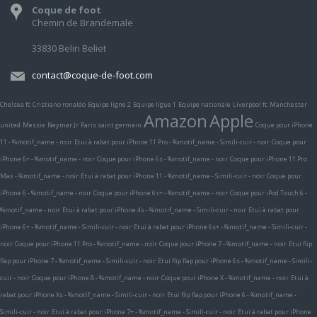
Coque de foot
Chemin de Brandemale
33830 Belin Beliet
contact@coque-de-foot.com
Chelsea fc
Cristiano ronaldo
Equipe ligne 2
Equipe ligue 1
Equipe nationale
Liverpool fc
Manchester
Amazon
Apple
united
Messie
Neymar Jr
Paris saint germain
Coque pour iPhone
11 - %motif_name - noir
Etui à rabat pour iPhone 11 Pro - %motif_name - Simili-cuir - noir
Coque pour
iPhone 6+ - %motif_name - noir
Coque pour iPhone 6s - %motif_name - noir
Coque pour iPhone 11 Pro
Max - %motif_name - noir
Etui à rabat pour iPhone 11 - %motif_name - Simili-cuir - noir
Coque pour
iPhone 6 - %motif_name - noir
Coque pour iPhone 6s+ - %motif_name - noir
Coque pour iPod Touch 6 -
%motif_name - noir
Etui à rabat pour iPhone 4s - %motif_name - Simili-cuir - noir
Etui à rabat pour
iPhone 6+ - %motif_name - Simili-cuir - noir
Etui à rabat pour iPhone 6s+ - %motif_name - Simili-cuir -
noir
Coque pour iPhone 11 Pro - %motif_name - noir
Coque pour iPhone 7 - %motif_name - noir
Etui flip
flap pour iPhone 7 - %motif_name - Simili-cuir - noir
Etui flip flap pour iPhone 6s - %motif_name - Simili-
cuir - noir
Coque pour iPhone 8 - %motif_name - noir
Coque pour iPhone X - %motif_name - noir
Etui à
rabat pour iPhone Xs - %motif_name - Simili-cuir - noir
Etui flip flap pour iPhone 6 - %motif_name -
Simili-cuir - noir
Etui à rabat pour iPhone 7+ - %motif_name - Simili-cuir - noir
Etui à rabat pour iPhone