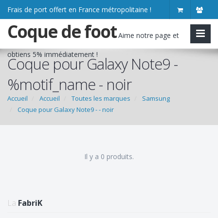
Frais de port offert en France métropolitaine !
Coque de foot
Aime notre page et
obtiens
5% immédiatement
!
Coque pour Galaxy Note9 -
%motif_name - noir
Accueil
Accueil
Toutes les marques
Samsung
Coque pour Galaxy Note9 - - noir
Il y a 0 produits.
La
FabriK