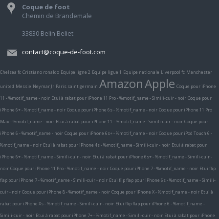
Coque de foot
Chemin de Brandemale
33830 Belin Beliet
contact@coque-de-foot.com
Chelsea fc
Cristiano ronaldo
Equipe ligne 2
Equipe ligue 1
Equipe nationale
Liverpool fc
Manchester
Amazon
Apple
united
Messie
Neymar Jr
Paris saint germain
Coque pour iPhone
11 - %motif_name - noir
Etui à rabat pour iPhone 11 Pro - %motif_name - Simili-cuir - noir
Coque pour
iPhone 6+ - %motif_name - noir
Coque pour iPhone 6s - %motif_name - noir
Coque pour iPhone 11 Pro
Max - %motif_name - noir
Etui à rabat pour iPhone 11 - %motif_name - Simili-cuir - noir
Coque pour
iPhone 6 - %motif_name - noir
Coque pour iPhone 6s+ - %motif_name - noir
Coque pour iPod Touch 6 -
%motif_name - noir
Etui à rabat pour iPhone 4s - %motif_name - Simili-cuir - noir
Etui à rabat pour
iPhone 6+ - %motif_name - Simili-cuir - noir
Etui à rabat pour iPhone 6s+ - %motif_name - Simili-cuir -
noir
Coque pour iPhone 11 Pro - %motif_name - noir
Coque pour iPhone 7 - %motif_name - noir
Etui flip
flap pour iPhone 7 - %motif_name - Simili-cuir - noir
Etui flip flap pour iPhone 6s - %motif_name - Simili-
cuir - noir
Coque pour iPhone 8 - %motif_name - noir
Coque pour iPhone X - %motif_name - noir
Etui à
rabat pour iPhone Xs - %motif_name - Simili-cuir - noir
Etui flip flap pour iPhone 6 - %motif_name -
Simili-cuir - noir
Etui à rabat pour iPhone 7+ - %motif_name - Simili-cuir - noir
Etui à rabat pour iPhone