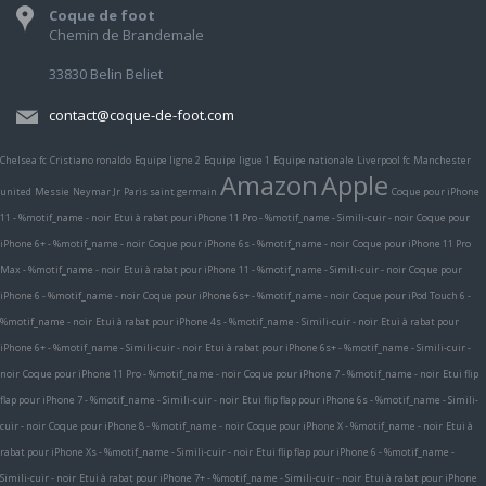
Coque de foot
Chemin de Brandemale
33830 Belin Beliet
contact@coque-de-foot.com
Chelsea fc
Cristiano ronaldo
Equipe ligne 2
Equipe ligue 1
Equipe nationale
Liverpool fc
Manchester
Amazon
Apple
united
Messie
Neymar Jr
Paris saint germain
Coque pour iPhone
11 - %motif_name - noir
Etui à rabat pour iPhone 11 Pro - %motif_name - Simili-cuir - noir
Coque pour
iPhone 6+ - %motif_name - noir
Coque pour iPhone 6s - %motif_name - noir
Coque pour iPhone 11 Pro
Max - %motif_name - noir
Etui à rabat pour iPhone 11 - %motif_name - Simili-cuir - noir
Coque pour
iPhone 6 - %motif_name - noir
Coque pour iPhone 6s+ - %motif_name - noir
Coque pour iPod Touch 6 -
%motif_name - noir
Etui à rabat pour iPhone 4s - %motif_name - Simili-cuir - noir
Etui à rabat pour
iPhone 6+ - %motif_name - Simili-cuir - noir
Etui à rabat pour iPhone 6s+ - %motif_name - Simili-cuir -
noir
Coque pour iPhone 11 Pro - %motif_name - noir
Coque pour iPhone 7 - %motif_name - noir
Etui flip
flap pour iPhone 7 - %motif_name - Simili-cuir - noir
Etui flip flap pour iPhone 6s - %motif_name - Simili-
cuir - noir
Coque pour iPhone 8 - %motif_name - noir
Coque pour iPhone X - %motif_name - noir
Etui à
rabat pour iPhone Xs - %motif_name - Simili-cuir - noir
Etui flip flap pour iPhone 6 - %motif_name -
Simili-cuir - noir
Etui à rabat pour iPhone 7+ - %motif_name - Simili-cuir - noir
Etui à rabat pour iPhone