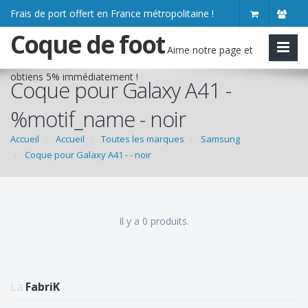
Frais de port offert en France métropolitaine !
Coque de foot
Aime notre page et
obtiens
5% immédiatement
!
Coque pour Galaxy A41 -
%motif_name - noir
Accueil
Accueil
Toutes les marques
Samsung
Coque pour Galaxy A41 - - noir
Il y a 0 produits.
La
FabriK