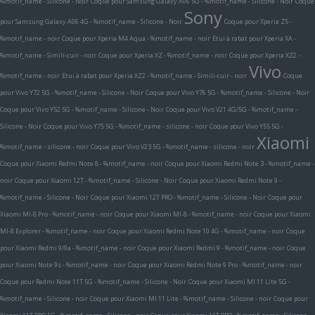
%motif_name - Silicone - Noir
Coque pour Samsung Galaxy A06 5G - %motif_name - Silicone - Noir
Coque
Sony
pour Samsung Galaxy A06 4G - %motif_name - Silicone - Noir
Coque pour Xperia Z5 -
%motif_name - noir
Coque pour Xperia M4 Aqua - %motif_name - noir
Etui à rabat pour Xperia XA -
%motif_name - Simili-cuir - noir
Coque pour Xperia XZ - %motif_name - noir
Coque pour Xperia XZ2 -
Vivo
%motif_name - noir
Etui à rabat pour Xperia XZ2 - %motif_name - Simili-cuir - noir
Coque
pour Vivo Y72 5G - %motif_name - Silicone - Noir
Coque pour Vivo Y76 5G - %motif_name - Silicone - Noir
Coque pour Vivo Y52 5G - %motif_name - Silicone - Noir
Coque pour Vivo V21 4G/5G - %motif_name -
Silicone - Noir
Coque pour Vivo Y75 5G - %motif_name - silicone - noir
Coque pour Vivo Y55 5G -
Xiaomi
%motif_name - silicone - noir
Coque pour Vivo V23 5G - %motif_name - silicone - noir
Coque pour Xiaomi Redmi Note 8 - %motif_name - noir
Coque pour Xiaomi Redmi Note 3 - %motif_name -
noir
Coque pour Xiaomi 12T - %motif_name - Silicone - Noir
Coque pour Xiaomi Redmi Note 9 -
%motif_name - Silicone - Noir
Coque pour Xiaomi 12T PRO - %motif_name - Silicone - Noir
Coque pour
Xiaomi MI-8 Pro - %motif_name - noir
Coque pour Xiaomi MI-8 - %motif_name - noir
Coque pour Xiaomi
MI-8 Explorer - %motif_name - noir
Coque pour Xiaomi Redmi Note 10 4G - %motif_name - noir
Coque
pour Xiaomi Redmi 9/9a - %motif_name - noir
Coque pour Xiaomi Redmi 9 - %motif_name - noir
Coque
pour Xiaomi Note 9s - %motif_name - noir
Coque pour Xiaomi Redmi Note 9 Pro - %motif_name - noir
Coque pour Redmi Note 11T 5G - %motif_name - Silicone - Noir
Coque pour Xiaomi MI 11 Lite 5G -
%motif_name - Silicone - noir
Coque pour Xiaomi MI 11 Lite - %motif_name - Silicone - noir
Coque pour