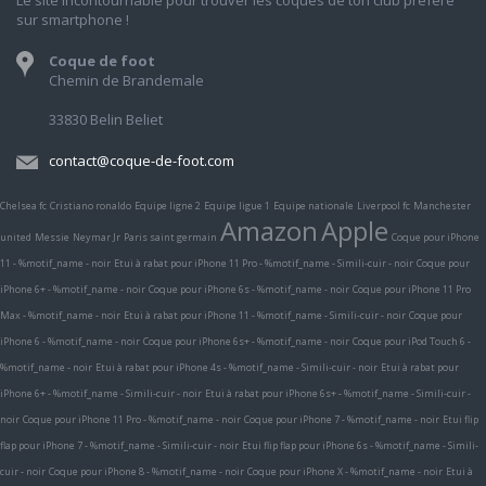
Le site incontournable pour trouver les coques de ton club préféré
sur smartphone !
Coque de foot
Chemin de Brandemale
33830 Belin Beliet
contact@coque-de-foot.com
Chelsea fc
Cristiano ronaldo
Equipe ligne 2
Equipe ligue 1
Equipe nationale
Liverpool fc
Manchester
Amazon
Apple
united
Messie
Neymar Jr
Paris saint germain
Coque pour iPhone
11 - %motif_name - noir
Etui à rabat pour iPhone 11 Pro - %motif_name - Simili-cuir - noir
Coque pour
iPhone 6+ - %motif_name - noir
Coque pour iPhone 6s - %motif_name - noir
Coque pour iPhone 11 Pro
Max - %motif_name - noir
Etui à rabat pour iPhone 11 - %motif_name - Simili-cuir - noir
Coque pour
iPhone 6 - %motif_name - noir
Coque pour iPhone 6s+ - %motif_name - noir
Coque pour iPod Touch 6 -
%motif_name - noir
Etui à rabat pour iPhone 4s - %motif_name - Simili-cuir - noir
Etui à rabat pour
iPhone 6+ - %motif_name - Simili-cuir - noir
Etui à rabat pour iPhone 6s+ - %motif_name - Simili-cuir -
noir
Coque pour iPhone 11 Pro - %motif_name - noir
Coque pour iPhone 7 - %motif_name - noir
Etui flip
flap pour iPhone 7 - %motif_name - Simili-cuir - noir
Etui flip flap pour iPhone 6s - %motif_name - Simili-
cuir - noir
Coque pour iPhone 8 - %motif_name - noir
Coque pour iPhone X - %motif_name - noir
Etui à